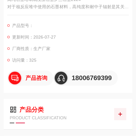
对于核反应堆中使用的石墨材料，高纯度和耐中子辐射是其关键
要求。为了确保纯度，公司的核级石墨在选用原料、工艺控制、
成品检验上比石墨电极严格得多。通过10多道工序减少杂质，严
产品型号：
格控制硼、镉等易于吸收中子的元素含量，防止热中子吸附在慢
化块上，也推荐采用经过辐照试验的等静压高纯石墨，它具有各
更新时间：2026-07-27
向同性，在高中子辐射条件下，能在三维空间保持一定的稳定
厂商性质：生产厂家
性。
访问量：325
18006769399
产品咨询
产品分类
PRODUCT CLASSIFICATION