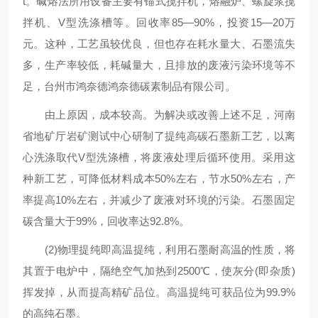
t。碱熔法所用设备主要有锚式搅拌机，熔融炉、螺旋浆搅
拌机、V型洗涤槽等。回收率85—90%，投资15—20万
元。这种，工艺虽较优良，但也存在耗水量大、石墨流失
多，生产率较低，耗碱量大，且排放的废液污染环境等不
足，台州市鸿奈德鸿奈德碳素制品有限公司。
由上原因，成本较高。为解决或改善上述不足，河南
省地矿厅岩矿测试中心研制了提纯高碳石墨新工艺，以离
心洗涤取代V型洗涤槽，将废液处理后循环使用。采用这
种新工艺，可降低材料成本50%左右，节水50%左右，产
率提高10%左右，并减少了废液对环境的污染。石墨固定
碳含量大于99%，回收率达92.8%。
(2)物理提纯即高温提纯，利用石墨耐高温的性质，将
其置于电炉中，隔绝空气加热到2500℃，使灰分(即杂质)
挥发掉，从而提高精矿品位。高温提纯可获品位为99.9%
的高纯石墨。