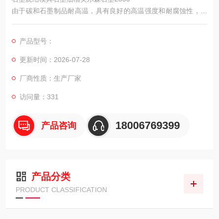
由于碳和石墨制品耐高温，具有良好的高温强度和耐腐蚀性，许
多冶金炉衬可以用碳块建造，如炉底、炼铁炉炉缸和炉腹、铁合
金炉炉衬和电石炉炉衬等，铝电解槽底部和侧面。许多用于熔炼
产品型号：
贵金属和稀有金属的坩埚，熔化石英玻璃和其他石墨坩埚，也是
由石墨坯加工制成的。碳和石墨制品作为耐火材料不应用于氧化
更新时间：2026-07-28
气氛中。因为碳或石墨在氧化气氛中的高温下迅速烧蚀。
厂商性质：生产厂家
访问量：331
18006769399
产品咨询
产品分类
PRODUCT CLASSIFICATION