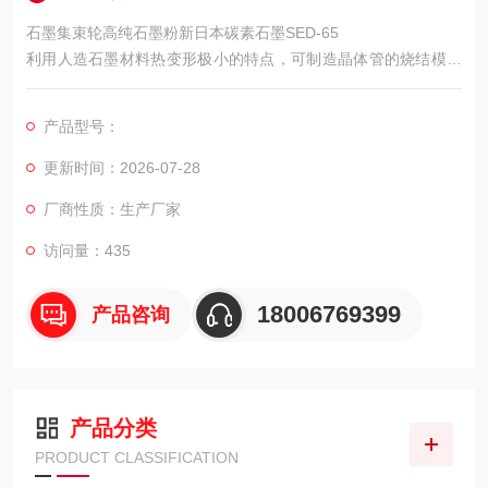
石墨集束轮高纯石墨粉新日本碳素石墨SED-65
利用人造石墨材料热变形极小的特点，可制造晶体管的烧结模具
和支架，现已广泛使用，它已成为发展半导体工业重要的材料。
此外，石墨模具也使用于铸铁用的铸型，各种有色金属用的耐久
产品型号：
性铸模，铸钢用铸型，耐热金属（钛，锆，钼等）用的铸型及焊
钢轨用的铝热焊型的铸型等。
更新时间：2026-07-28
厂商性质：生产厂家
访问量：435
18006769399
产品咨询
产品分类
PRODUCT CLASSIFICATION