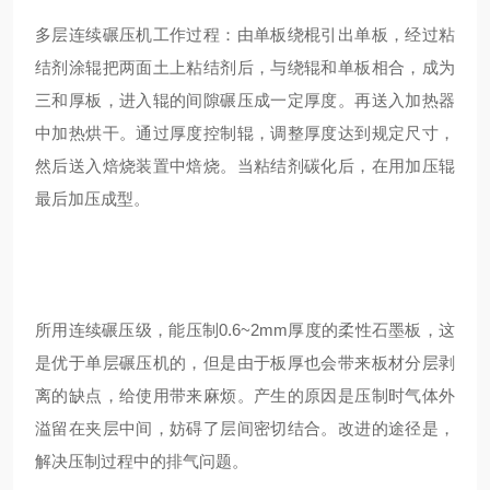
多层连续碾压机工作过程：由单板绕棍引出单板，经过粘
结剂涂辊把两面土上粘结剂后，与绕辊和单板相合，成为
三和厚板，进入辊的间隙碾压成一定厚度。再送入加热器
中加热烘干。通过厚度控制辊，调整厚度达到规定尺寸，
然后送入焙烧装置中焙烧。当粘结剂碳化后，在用加压辊
最后加压成型。
所用连续碾压级，能压制0.6~2mm厚度的柔性石墨板，这
是优于单层碾压机的，但是由于板厚也会带来板材分层剥
离的缺点，给使用带来麻烦。产生的原因是压制时气体外
溢留在夹层中间，妨碍了层间密切结合。改进的途径是，
解决压制过程中的排气问题。