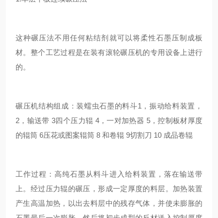
这种碾压法不用任何粘结剂就可以将柔性石墨压制成板
材。整个工艺过程是在装有滚轮碾压机的专用设备上进行
的。
碾压机结构组成：装蠕虫石墨的料斗1，振动给料装置，
2，输送带 3四个压力辊 4，一对加热器 5，控制板材厚度
的辊筒 6压花或图案辊筒 8 和卷辊 9切割刀 10 成品卷辊
工作过程：高纯石墨从料斗进入给料装置，落在输送带
上。经过压力辊的碾压，形成一定厚度的料层。加热装置
产生高温加热，以出去料层中的残存气体，并使未膨胀的
石墨最后一次膨胀。然后将初步成型的反材送入控制厚度