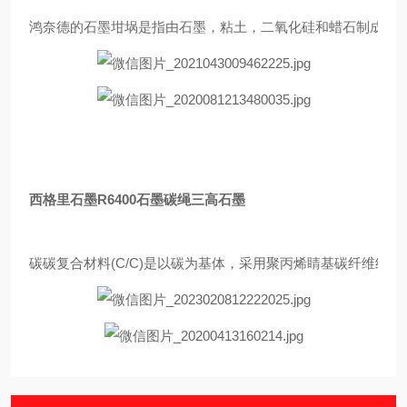
鸿奈德的石墨坩埚是指由石墨，粘土，二氧化硅和蜡石制成的一种
西格里石墨R6400石墨碳绳三高石墨
碳碳复合材料(C/C)是以碳为基体，采用聚丙烯睛基碳纤维