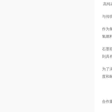
高纯
与传
作为
氢燃
石墨
到具
为了
度和
合作