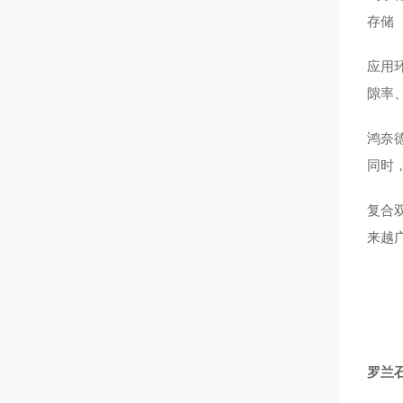
存储
应用
隙率
鸿奈
同时
复合
来越
罗兰石