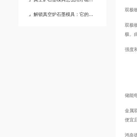
双极
解锁真空炉石墨模具：它的应用版图，远超你想象
双极
极。
强度
储能
金属
便宜
鸿奈