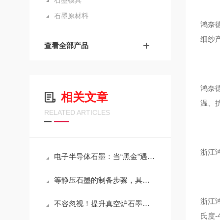
石墨模具
石墨原材料
鸿奈
细纱
查看全部产品
鸿奈
相关文章
温、
RELATED ARTICLES
浙江
电子半导体石墨：当“黑金”遇见精密制造
等静压石墨的制备步骤，具体如下！
浙江
不容忽视！提升真空炉石墨模具效率的存放方法！
氏度