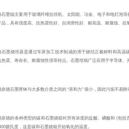
德石墨辊主要用于玻璃纤维拉丝机、太阳能、冶金、电子和电灯泡等
产品，具有强度高、抗热震性好、自润滑性好、耐高温、耐腐蚀、抗
德石墨烧坯器是通过车床加工技术制成的用于烧结正极材料和高温
抗热震、寿命长、耐腐蚀性强等特点。石墨坩埚广泛应用于半导体、
鸿奈德石墨匣钵与大多数介质之间的 “亲和力" 很小，因此污垢不易
鸿奈德的各种类型的碳和石墨烧箱对所有浓度的盐酸、磷酸和 (包括含
-400摄氏度，这是碳和石墨烧箱开始氧化的温度。