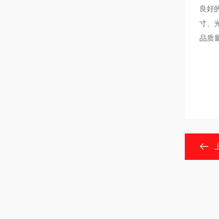
良好
寸、
品质