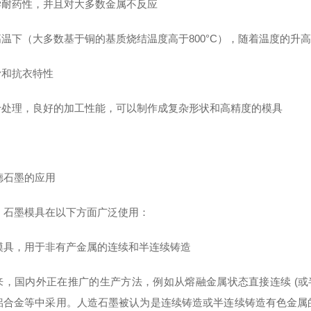
化学耐药性，并且对大多数金属不反应
在高温下（大多数基于铜的基质烧结温度高于800°C），随着温度的升
滑和抗衣特性
易于处理，良好的加工性能，可以制作成复杂形状和高精度的模具
德石墨的应用
，石墨模具在以下方面广泛使用：
模具，用于非有产金属的连续和半连续铸造
来，国内外正在推广的生产方法，例如从熔融金属状态直接连续 (或
铝合金等中采用。人造石墨被认为是连续铸造或半连续铸造有色金属