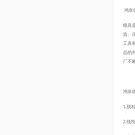
鸿奈
模具
造、
工具
品的
厂不
鸿奈
1.脱
2.