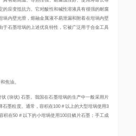
定的应变抵抗力。它对酸性和碱性溶液具有很强的耐腐
坩埚内壁光滑，熔融金属液不易泄漏和附着在坩埚内壁
由于石墨坩埚的上述优良特性，它被广泛用于合金工具
和焦油。
针状 (块状) 石墨。我国在石墨坩埚的生产中一般采用片
择石墨粒度。通常，容积在100 # 以上的大型坩埚使用3
墨; 容积在50 # 以下的小坩埚使用100目鳞片石墨；手工成