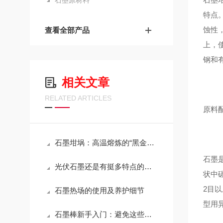
石墨原材料
特点
蚀性
查看全部产品
上，
钢和
相关文章
RELATED ARTICLES
原料
鸿奈
石墨坩埚：高温熔炼的“黑金脊梁”
石墨
光伏石墨还是有挺多特点的，不妨先看看下文！
状中碳
2目以
石墨热场的使用及养护细节
型用异
石墨棒新手入门：避免这些常见错误，提升使用效率