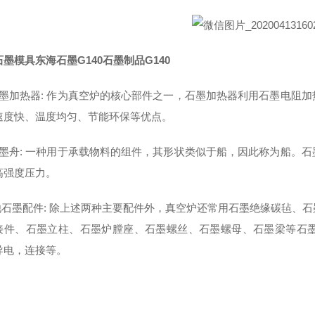
墨模具东海石墨G140石墨制品G140
石墨加热器: 作为真空炉的核心部件之一，石墨加热器利用石墨电阻
速度快、温度均匀、节能环保等优点。
石墨舟: 一种用于承载物料的组件，其形状类似于船，因此称为船。
高强度压力。
其他石墨配件: 除上述两种主要配件外，真空炉还常用石墨绝缘碳毡、
接件、石墨立柱、石墨炉膛座、石墨螺丝、石墨螺母、石墨梁等石
导电，连接等。