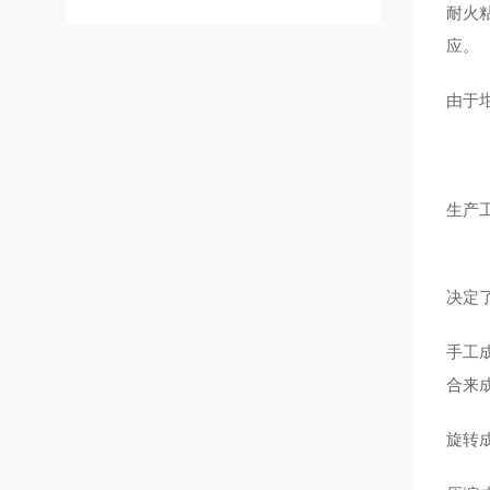
耐火
应。
由于
生产
鸿奈
决定
手工
合来
旋转