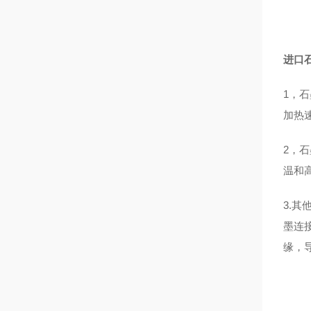
进口石
1，
加热
2，
温和
3.
墨连
缘，