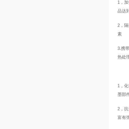
1，
品达
2，
素
3.
热处
1，
墨部
2，
富有