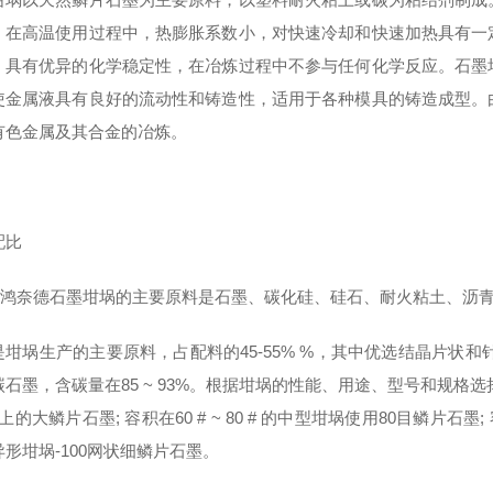
。在高温使用过程中，热膨胀系数小，对快速冷却和快速加热具有一
，具有优异的化学稳定性，在冶炼过程中不参与任何化学反应。石墨
使金属液具有良好的流动性和铸造性，适用于各种模具的铸造成型。
有色金属及其合金的冶炼。
配比
德石墨坩埚的主要原料是石墨、碳化硅、硅石、耐火粘土、沥青
是坩埚生产的主要原料，占配料的45-55% %，其中优选结晶片状和
石墨，含碳量在85 ~ 93%。根据坩埚的性能、用途、型号和规格选
上的大鳞片石墨; 容积在60 # ~ 80 # 的中型坩埚使用80目鳞片石
形坩埚-100网状细鳞片石墨。