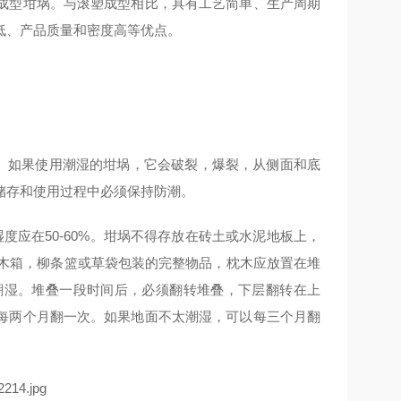
成型坩埚。与滚塑成型相比，具有工艺简单、生产周期
低、产品质量和密度高等优点。
如果使用潮湿的坩埚，它会破裂，爆裂，从侧面和底
储存和使用过程中必须保持防潮。
湿度应在50-60%。坩埚不得存放在砖土或水泥地板上，
用木箱，柳条篮或草袋包装的完整物品，枕木应放置在堆
潮湿。堆叠一段时间后，必须翻转堆叠，下层翻转在上
每两个月翻一次。如果地面不太潮湿，可以每三个月翻