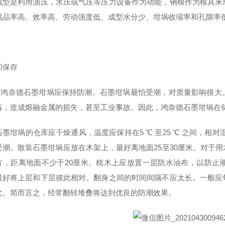
成型是利用油压，水压或气压等压力设备作为动能，钢模作为模具来
成品率高、效率高、劳动强度低、成型水分少、坩埚收缩率和孔隙率
和保存
德石墨坩埚应保持防潮。石墨坩埚最怕受潮，对质量影响很大。
落，造成熔融金属的损失，甚至工业事故。因此，鸿奈德石墨坩埚在
墨坩埚的仓库应干燥通风，温度应保持在5 ℃ 至25 ℃ 之间，相对
受潮。散装石墨坩埚应放在木架上，最好离地面25至30厘米。对于
方，距离地面不少于20厘米。枕木上应放置一层防水油布，以防止
最好将上层和下层彼此相对。翻身之间的时间间隔不应太长。一般应
次。简而言之，经常翻转堆叠将达到优良的防潮效果。