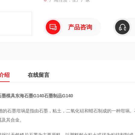
产品咨询
介绍
在线留言
墨模具东海石墨G140石墨制品G140
德的石墨坩埚是指由石墨，粘土，二氧化硅和蜡石制成的一种坩埚。
属及其合金。
坩埚以天然鳞片石墨为主要原料，以塑料耐火粘土或碳为粘结剂制成