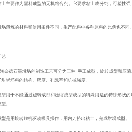
粘土主要作为塑料成型的无机粘合剂。它要求粘土成分纯，可塑性强
坩埚熔炼的材料和使用条件不同，生产配料中各种原料的比例也不同
工艺
德石墨坩埚的制造工艺可分为三种: 手工成型，旋转成型和压缩
了坩埚坯料的结构、密度、孔隙率和机械强度。
成型用于不能通过旋转成型和压缩成型成型的特殊用途的特殊形状的
成型。
成型是用旋转罐机驱动模具操作，用内刀挤出粘土，完成坩埚成型。