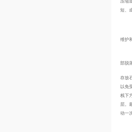
压缩
短、
维护
鸿奈
部脱
存放石
以免
栈下
层。
动一