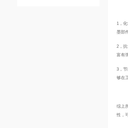
1，
墨部
2，
富有
3，
够在
综上
性，