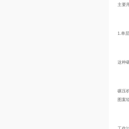
主要
1.单
这种
碾压
图案辊
工作