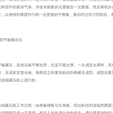
去料层中的残存气体，并使未膨胀的石墨最后一次膨胀。然后将初步
次，以便得到厚度均匀和一定密度的平整板。最后经过切刀切割后，
单层平板碾压法
平板碾压，虽然压板平整光滑，但是不能太厚。一次成型太厚时，其
加，压成多层复合板。每两层之间要加粘结剂再碾压成型。成型后要
层连续碾压机上进行的。
连续碾压机工作过程：由单板绕棍引出单板，经过粘结剂涂辊把两面
的间隙碾压成一定厚度。再送入加热器中加热烘干。通过厚度控制辊