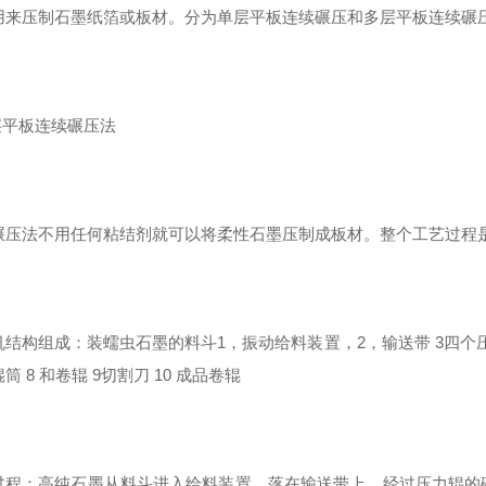
用来压制石墨纸箔或板材。分为单层平板连续碾压和多层平板连续碾
层平板连续碾压法
碾压法不用任何粘结剂就可以将柔性石墨压制成板材。整个工艺过程
机结构组成：装蠕虫石墨的料斗1，振动给料装置，2，输送带 3四个压
筒 8 和卷辊 9切割刀 10 成品卷辊
过程：高纯石墨从料斗进入给料装置，落在输送带上。经过压力辊的