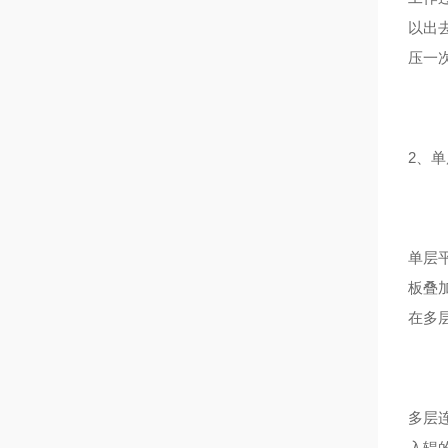
以出
压一
2、
单层
板叠
在多
多层
入辊