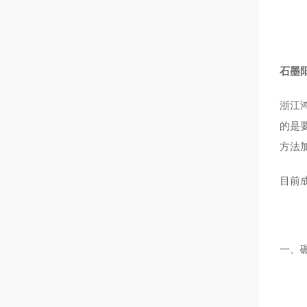
石墨阳
浙江
的是
方法
目前
一、