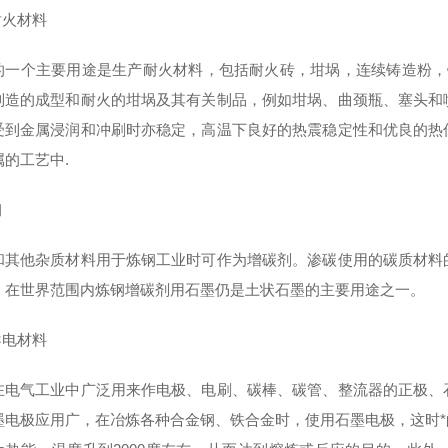
耐火材料
的一个主要用途是生产耐火材料，包括耐火砖，坩埚，连续铸造粉，
制造的成型和耐火的坩埚及其有关制品，例如坩埚、曲颈瓶、塞头和
受到金属浸润和冲刷时亦稳定，高温下良好的热震稳定性和优良的热
属的工艺中.
钢
和其他杂质材料用于炼钢工业时可作为增碳剂。渗碳使用的碳质材料
。在世界范围内炼钢增碳剂用石墨仍是土状石墨的主要用途之一。
导电材料
在电气工业中广泛用来作电极、电刷、碳棒、碳管、整流器的正极、
墨电极应用广，在冶炼各种合金钢、铁合金时，使用石墨电极，这时