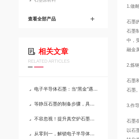
石墨原材料
1.做
查看全部产品
石墨
石墨
中，
融金
相关文章
RELATED ARTICLES
2.炼
石墨
电子半导体石墨：当“黑金”遇见精密制造
石墨
等静压石墨的制备步骤，具体如下！
3.作
不容忽视！提升真空炉石墨模具效率的存放方法！
石墨
以石
从零到一，解锁电子半导体石墨的五大特性