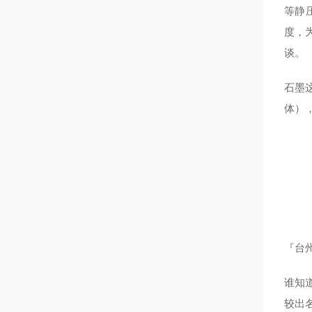
等静
度，
谈。
石墨
体）
『台州
谁知道
较出