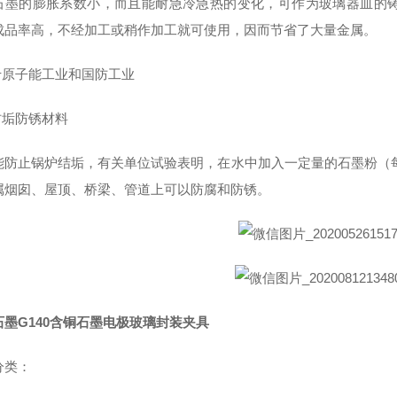
石墨的膨胀系数小，而且能耐急冷急热的变化，可作为玻璃器皿的
成品率高，不经加工或稍作加工就可使用，因而节省了大量金属。
用于原子能工业和国防工业
防垢防锈材料
能防止锅炉结垢，有关单位试验表明，在水中加入一定量的石墨粉（每吨
属烟囱、屋顶、桥梁、管道上可以防腐和防锈。
石墨G140含铜石墨电极玻璃封装夹具
分类：