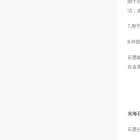
由于
洁，
7.
8.作
石墨
在金
东海
石墨