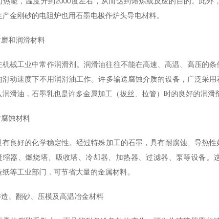
为热能，温度升到2000度左右，从而达到熔炼或反应的目的。此
生产金刚砂的电阻炉也用石墨电极作炉头导电材料。
耐磨和润滑材料
在机械工业中常作润滑剂。润滑油往往不能在高速、高温、高压的条件下使
的滑动速度下不用润滑油工作。许多输送腐蚀介质的设备，广泛采用
入润滑油，石墨乳也是许多金属加工（拔丝、拉管）时的良好的润滑
耐腐蚀材料
具有良好的化学稳定性。经过特殊加工的石墨，具有耐腐蚀、导热性
凝缩器、燃烧塔、吸收塔、冷却器、加热器、过滤器、泵等设备。
造纸等工业部门，可节省大量的金属材料。
作铸造、翻砂、压模及高温冶金材料