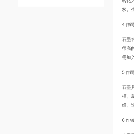
转化
极。
4.作
石墨
很高
需加
5.作
石墨
槽、
维、
6.