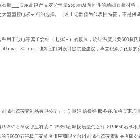
压石墨___表示高纯产品灰分含量≤5ppm及向同性的精细石墨材
为大型型腔电极材料的选择。（以上记数值为代表性特征，不是保
这种用于放电等离子烧结（电脉冲）的模具，烧结温度只要600摄氏
，50mpa、30mpa。也希望能对设计提供些建议，毕竟积累了很多的
市鸿奈德碳素制品有限公司』：质量好,信誉好,服务好,价格实惠,质量
R8650石墨板哪里有卖？R8650石墨板质量怎么样？R8650石
名的R8650石墨板厂家或者供应商吗？台州市鸿奈德碳素制品有限公