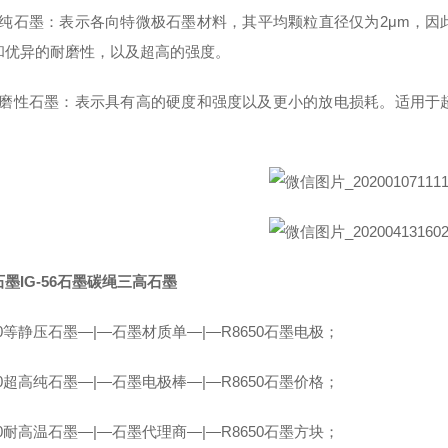
高纯石墨：表示各向特微极石墨材料，其平均颗粒直径仅为2μm，
和优异的耐磨性，以及超高的强度。
耐磨性石墨：表示具有高的硬度和强度以及更小的放电损耗。适用于
。
墨IG-56石墨碳绳三高石墨
50等静压石墨—|—石墨材质单—|—R8650石墨电极；
50超高纯石墨—|—石墨电极棒—|—R8650石墨价格；
50耐高温石墨—|—石墨代理商—|—R8650石墨方块；