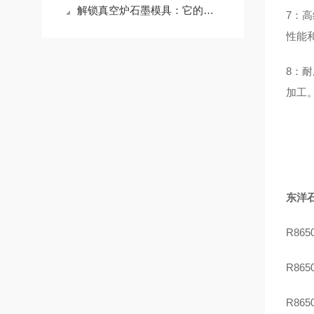
解锁真空炉石墨模具：它的应用版图，远超你想象
7：
性能
8：
加工
东洋石
R86
R86
R86