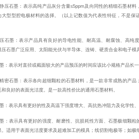
等静压石墨：表示高纯产品灰分含量≤5ppm及向同性的精细石墨材
为大型型腔电极材料的选择。（以上记数值为代表性特征，不是保
模压石墨：表示产品具有良好的导电性能、耐高温、耐腐蚀、高纯
模压石墨广泛应用、太阳能光伏与半导体、连铸、硬质合金和电子模
石墨：表示对直径或截面较大的产品预压的时间应该比小规格产品长
高精密石墨：表示各向超细颗粒的石墨材料，是一款非常成熟的产品
耗和良好的表面光洁度。是一款高性价比的通用石墨材料。
石墨：表示具有更好的性及高温下强度增大、高抗热冲阻力及化学性
石墨：表示具有更好的强度、耐磨性、抗损耗性方面、石墨极细颗粒
果。适用于表面光洁度要求及超难加工的模具；线切割电极等；如极