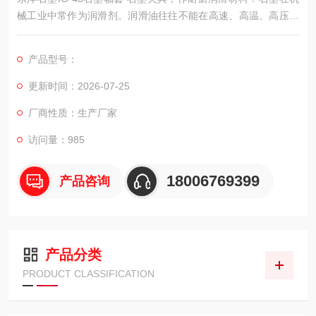
械工业中常作为润滑剂。润滑油往往不能在高速、高温、高压的
条件下使用，而石墨耐磨材料可以在200~2000 ℃温度中在很高
的滑动速度下，不用润滑油工作。许多输送腐蚀介质的设备，广
产品型号：
泛采用石墨材料制成活塞杯，密封圈和轴承，它们运转时勿需加
入润滑油。石墨乳也是许多金属加工(拔丝、拉管)时的良好的润
更新时间：2026-07-25
滑剂。
厂商性质：生产厂家
访问量：985
18006769399
产品咨询
产品分类
PRODUCT CLASSIFICATION