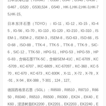
G467，G520，G530,534，G540，HK-1,HK-2,HK-3,HK-7
5,HK-15。
日本东洋石墨（TOYO）：IG-11，IG-12，IG-15，IG-4
5，IG-56，IG-70，IG-110，IG-120，IG-210，IG-310，IS
EM-1，ISEM-2，ISEM-3，ISEM-8，ISO-63，ISO-66，IS
O-68，ISO-88，TTK-4，TTK-5，TTK-8，TTK-9，SIC-
6，SIC-12，TTK-50，HPG-51，HPG-53，HPG-59，HP
G-83，含铜石墨TTK-5C，含铜ISEM-41C，KC-6709，KC
-5709，KC-6707，IKC-6809，KC-67097，KC-360，KC-5
70，KC-670，KC-673，KC-830K，X-11，X-72，X-78，X
-91，X-94，BX-388，T-301，124，127。
德国西格里石墨（SGL）：R8500，R8510，R8710，R86
50，R8340，R6510，R6500，R6300，EK24，EK40，E
K60，浸渍树脂EK2200，EK2201，EK2203，EK2240，E