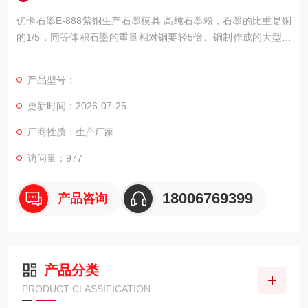
优卡石墨E-888紫铜生产石墨模具 高纯石墨粉，石墨的比重是铜
的1/5，同等体积石墨的重量相对铜要轻5倍。铜制作成的大型电
极由于太重，在长期电火花时对EDM机床主轴精度非常不利。而
石墨则不会，而且搬运也非常安全！
产品型号：
更新时间：2026-07-25
厂商性质：生产厂家
访问量：977
18006769399
产品咨询
产品分类
PRODUCT CLASSIFICATION