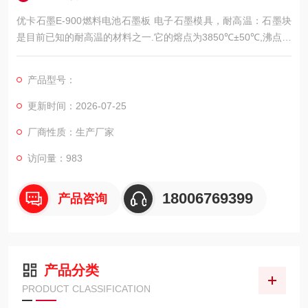
优卡石墨E-900燃料电池石墨板 电子石墨模具，耐高温：石墨块
是目前已知的耐高温的材料之一.它的熔点为3850℃±50℃,沸点达
4250℃.它在7000℃超高温电弧下10S,石墨的损失小,按重量计石
墨损失0.8%.由此可见,石墨的耐高温性能是很突出的。
产品型号：
更新时间：2026-07-25
厂商性质：生产厂家
访问量：983
18006769399
产品咨询
产品分类
PRODUCT CLASSIFICATION