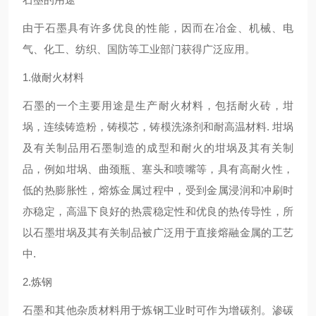
由于石墨具有许多优良的性能，因而在冶金、机械、电
气、化工、纺织、国防等工业部门获得广泛应用。
1.做耐火材料
石墨的一个主要用途是生产耐火材料，包括耐火砖，坩
埚，连续铸造粉，铸模芯，铸模洗涤剂和耐高温材料. 坩埚
及有关制品用石墨制造的成型和耐火的坩埚及其有关制
品，例如坩埚、曲颈瓶、塞头和喷嘴等，具有高耐火性，
低的热膨胀性，熔炼金属过程中，受到金属浸润和冲刷时
亦稳定，高温下良好的热震稳定性和优良的热传导性，所
以石墨坩埚及其有关制品被广泛用于直接熔融金属的工艺
中.
2.炼钢
石墨和其他杂质材料用于炼钢工业时可作为增碳剂。渗碳