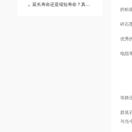
延长寿命还是缩短寿命？真空炉石墨模具维护的关键决策
的粘
碎石
优秀
电阻
等静
群英
与当