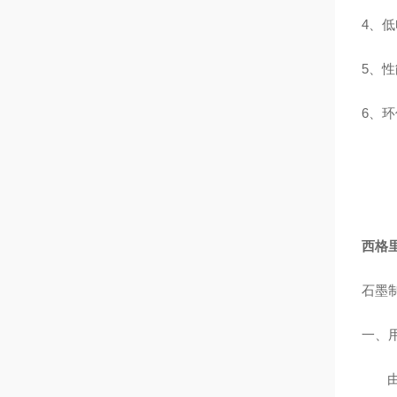
4、
5、
6、环
西格
石墨
一、
由于