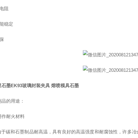
低电阻
性能稳定
保
里石墨EK93玻璃封装夹具 熔喷模具石墨
制品的用途：
用作耐火材料
碳和石墨制品耐高温，具有良好的高温强度和耐腐蚀性，许多冶金