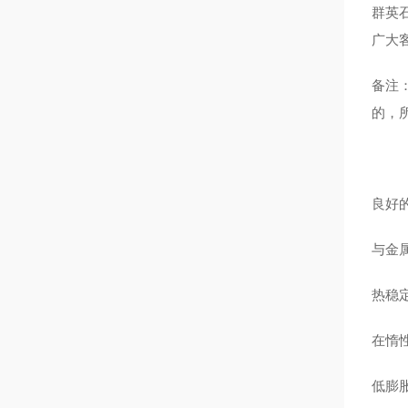
群英
广大
备注
的，
良好
与金
热稳
在惰
低膨