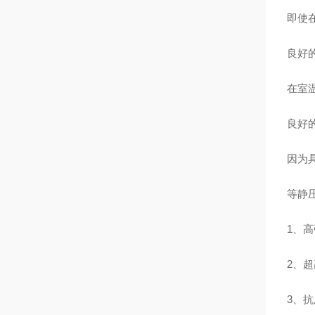
即使
良好
在室
良好
因为
等静
1、
2、
3、