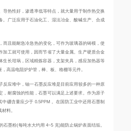
、导热性好，渗透率低等特点，就大量用于制作热交换
备。广泛应用于石油化工、湿法冶金、酸碱生产、合成
，而且能耐急冷急热的变化，可作为玻璃器的铸模，使
作加工就可使用，因而节省了大量金属。生产硬质合金
体生长坩埚，区域精炼容器，支架夹具，感应加热器等
底座，高温电阻炉炉管，棒、板、格棚等元件。
子反应堆中，铀一石墨反应堆是目前应用较多的一种原
定，耐腐蚀的性能，石墨可以满足上述要求。作为原子
中硼含量应少于 0.5PPM 。在国防工业中还用石墨制
防射线材料。
墨粉(每吨水大约用 4~5 克)能防止锅炉表面结垢。