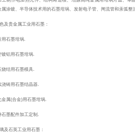
金属涂镀、半导体技术用的石墨坩埚、发射电子管、闸流管和汞弧整
有色及贵金属工业用石墨：
析用石墨坩埚.
空镀铝用石墨坩埚.
压烧结用石墨模具.
续浇铸用石墨结晶器.
金属(合金)用石墨坩埚.
种石墨配件加工定制.
玻璃及石英工业用石墨：