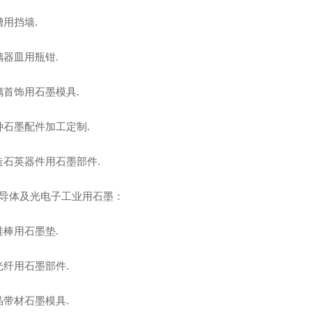
用挡墙.
璃器皿用瓶钳.
璃首饰用石墨模具.
种石墨配件加工定制.
造石英器件用石墨部件.
半导体及光电子工业用石墨：
硅棒用石墨垫.
光纤用石墨部件.
晶带材石墨模具.