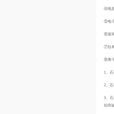
④电
⑤电
⑥玻
⑦拉
⑧离
1、
2、
3、
却而