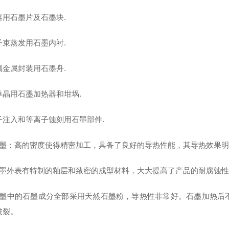
器用石墨片及石墨块.
子束蒸发用石墨内衬.
璃金属封装用石墨舟.
单晶用石墨加热器和坩埚.
子注入和等离子蚀刻用石墨部件.
石墨：高的密度使得精密加工，具备了良好的导热性能，其导热效果
石墨外表有特制的釉层和致密的成型材料，大大提高了产品的耐腐蚀
石墨中的石墨成分全部采用天然石墨粉，导热性非常好。石墨加热后
破裂。