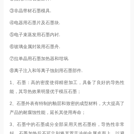
③非晶带材石墨模具.
④电器用石墨片及石墨块.
⑤电子束蒸发用石墨内衬.
⑥玻璃金属封装用石墨舟.
⑦拉单晶用石墨加热器和坩埚.
⑧离子注入和等离子蚀刻用石墨部件.
1、石墨：高的密度使得精密加工，具备了良好的导热性
能，其导热效果明显优于模压石墨；
2、石墨外表有特制的釉层和致密的成型材料，大大提高了
产品的耐腐蚀性能，延长其使用寿命；
3、石墨中的石墨成分全部采用天然石墨粉，导热性非常
好。石墨加热后不可立刻将其置于冷的金属桌面上，以避