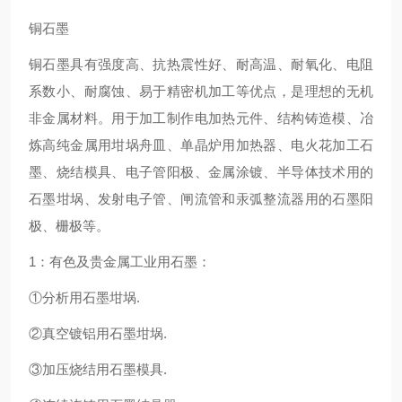
铜石墨
铜石墨具有强度高、抗热震性好、耐高温、耐氧化、电阻
系数小、耐腐蚀、易于精密机加工等优点，是理想的无机
非金属材料。用于加工制作电加热元件、结构铸造模、冶
炼高纯金属用坩埚舟皿、单晶炉用加热器、电火花加工石
墨、烧结模具、电子管阳极、金属涂镀、半导体技术用的
石墨坩埚、发射电子管、闸流管和汞弧整流器用的石墨阳
极、栅极等。
1：有色及贵金属工业用石墨：
①分析用石墨坩埚.
②真空镀铝用石墨坩埚.
③加压烧结用石墨模具.