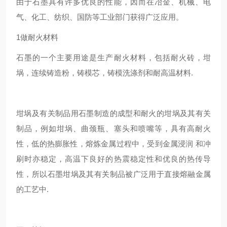
由于石墨具有许多优良的性能，因而在冶金、机械、电
气、化工、纺织、国防等工业部门获得广泛应用。
1做耐火材料
石墨的一个主要用途是生产耐火材料，包括耐火砖，坩
埚，连续铸造粉，铸模芯，铸模洗涤剂和耐高温材料.
坩埚及有关制品用石墨制造的成型和耐火的坩埚及其有关
制品，例如坩埚、曲颈瓶、塞头和喷嘴等，具有高耐火
性，低的热膨胀性，熔炼金属过程中，受到金属浸润 和冲
刷时亦稳定，高温下良好的热震稳定性和优良的热传导
性，所以石墨坩埚及其有关制品被广泛用于直接熔融金属
的工艺中.