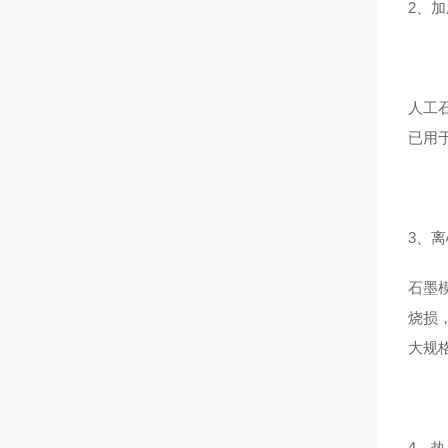
2、
人工
已用
3、
石墨
烧损
大规
4、