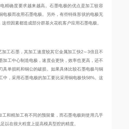
放电精确度要求越来越高。石墨电极的优点是加工较容
铜电极而改用石墨电极。另外，有些特殊形状的电极无
，这些因素都造成部分群基火花机客户应用石墨电极。
艺加工石墨，其加工速度较其它金属加工快2～3倍且不
墨加工中心制造电极，速度会更快，效率也更高，还不
刀具单损耗和铜公的破损。如果具体比较石墨电极与铜
工中，采用石墨电极的加工要比采用铜电极快58%。这
加工和精加工有不同的预留量，而石墨电极则使用几乎
就足以在很大程度上提高模具型腔的精度。