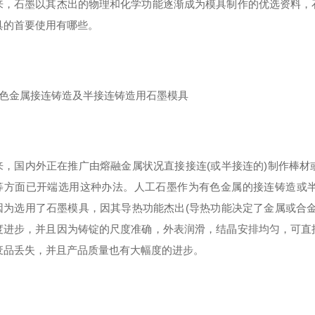
来，石墨以其杰出的物理和化学功能逐渐成为模具制作的优选资料，
具的首要使用有哪些。
有色金属接连铸造及半接连铸造用石墨模具
来，国内外正在推广由熔融金属状况直接接连(或半接连的)制作棒
等方面已开端选用这种办法。人工石墨作为有色金属的接连铸造或
因为选用了石墨模具，因其导热功能杰出(导热功能决定了金属或合
度进步，并且因为铸锭的尺度准确，外表润滑，结晶安排均匀，可直
废品丢失，并且产品质量也有大幅度的进步。