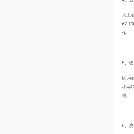
人工
67-
体。
5、
因为
小等
模。
6、