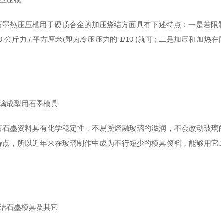
石墨热压压模用于硬质合金的加压烧结方面具有下述特点：一是若限制温度
100 公斤力 / 平方厘米(即为冷压压力的 1/10 )就可 ; 二是
玻璃成型用石墨模具
石石墨资料具有化学稳定性，不易受熔融玻璃的滋润，不会改动玻璃
特点，所以近年来在玻璃制作中成为不行短少的模具资料，能够用它
烧结石墨模具及其它