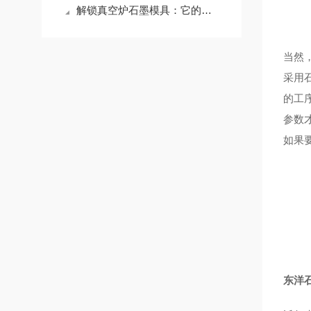
解锁真空炉石墨模具：它的应用版图，远超你想象
当然
采用
的工
参数
如果
东洋石