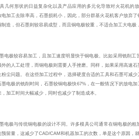
模具几何形状的日益复杂化以及产品应用的多元化导致对火花机的
放电加工去除率高，石墨损耗小，因此，部分群基火花机客户放弃了
铜制造，但石墨则较容易成型，而且铜电极较重，不适合加工大电极
石墨电极较容易加工，且加工速度明显快于铜电极。比如采用铣削工
额外的人工处理，而铜电极则需要人手挫磨。同样，如果采用高速石
生粉尘问题。在这些加工过程中，选择硬度合适的工具和石墨可减少
石墨电极的铣削时间，石墨较铜电极快67%，在一般情况下的放电加
来，加工时间大幅减少，同时也减少了制造成本。
石墨电极与传统铜电极的设计不同。许多模具公司通常在铜电极的粗
的预留量，这减少了CAD/CAM和机器加工的次数，单是这个原因，