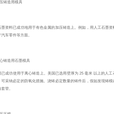
加压铸造用模具
石墨资料已成功地用于有色金属的加压铸造上。例如，用人工石墨资
于汽车零件等方面。
离心铸造用石墨模具
模已成功使用于离心铸造上。美国已选用壁厚为 25 毫米 以上的人
，可采纳必定的防氧化措施。浇铸必定数量的铸件后，假如发现铸模
格套管。
热压压模