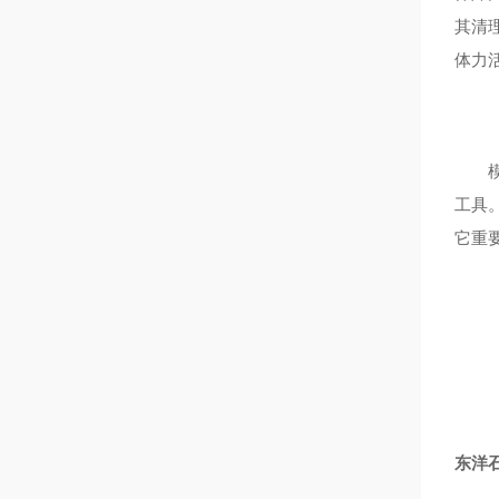
其清
体力
模具
工具
它重
东洋石