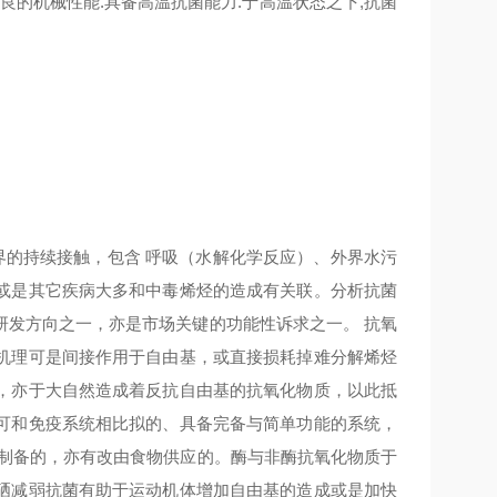
的机械性能.具备高温抗菌能力.于高温状态之下,抗菌
和外界的持续接触，包含 呼吸（水解化学反应）、外界水污
或是其它疾病大多和中毒烯烃的造成有关联。分析抗菌
研发方向之一，亦是市场关键的功能性诉求之一。 抗氧
机理可是间接作用于自由基，或直接损耗掉难分解烯烃
，亦于大自然造成着反抗自由基的抗氧化物质，以此抵
可和免疫系统相比拟的、具备完备与简单功能的系统，
身制备的，亦有改由食物供应的。酶与非酶抗氧化物质于
硒减弱抗菌有助于运动机体增加自由基的造成或是加快