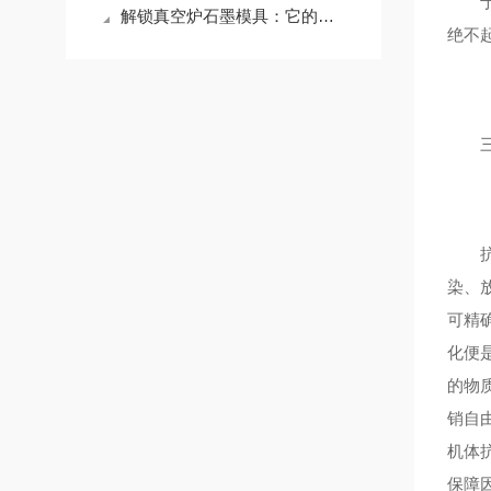
于1
解锁真空炉石墨模具：它的应用版图，远超你想象
绝不
三、
抗氧
染、
可精
化便
的物
销自
机体
保障