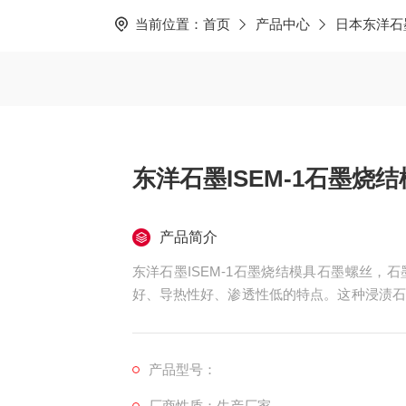
当前位置：
首页
产品中心
日本东洋石
东洋石墨ISEM-1石墨烧
产品简介
东洋石墨ISEM-1石墨烧结模具石墨螺丝
好、导热性好、渗透性低的特点。这种浸渍石
湿法冶金、酸碱生产、合成纤维、造纸等工业
性石墨的生产已成为碳工业的一个重要分支。
产品型号：
厂商性质：生产厂家