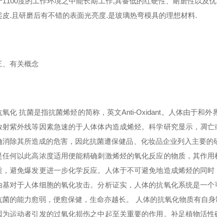
100度的工作环境之中能长期工作,具备低的红硬性、耐磨性以及优良
起皮.且研磨后有不错的表面光亮度.是玻璃热弯模具的理想材料.
有关概念
化 抗菌是指抗菌烯烃的简称，英文Anti-Oxidant。人体由于
放射紫外线等因素急速的于人体体内造成烯烃。科学研究显示，凋亡
确消除其所造成的危害，因此抗菌遭保健品、化妆品企业列入主要的
是任何以此高浓度适用便能精确刺激烯烃的氧化反应的物质，其作用
质，避免爆发更进一步化学反应。人体于不可避免地造成烯烃的同时
由基对于人体细胞的氧化攻击。分析证实，人体的抗氧化系统是一个
抗菌的能力愈弱，便愈保健，生命亦越长。 人体的抗氧化物质有自
因为运动者引发的过氧化损伤之中起至关重要的作用。补足植物活性