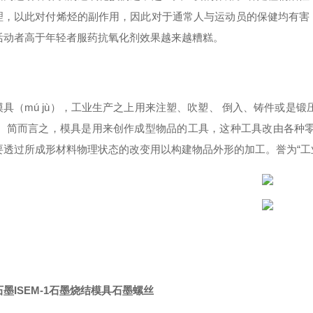
理，以此对付烯烃的副作用，因此对于通常人与运动员的保健均有害
活动者高于年轻者服药抗氧化剂效果越来越糟糕。
（mú jù），工业生产之上用来注塑、吹塑、 倒入、铸件或是锻
。 简而言之，模具是用来创作成型物品的工具，这种工具改由各种
要透过所成形材料物理状态的改变用以构建物品外形的加工。誉为“工
墨ISEM-1石墨烧结模具石墨螺丝