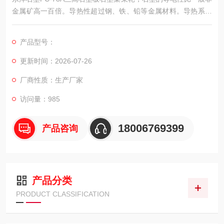
金属矿高一百倍。导热性超过钢、铁、铅等金属材料。导热系数
随温度升高而降低，甚至在很高的温度下，石墨成绝热体。 石墨
能够导电是因为石墨中每个碳原子与其他碳原子只形成3个共价
产品型号：
键,每个碳原子仍然保留1个自由电子来传输电荷。
更新时间：2026-07-26
厂商性质：生产厂家
访问量：985
18006769399
产品咨询
产品分类
PRODUCT CLASSIFICATION