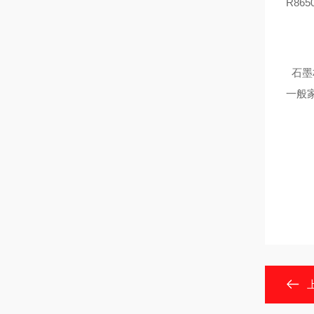
R86
石墨
一般