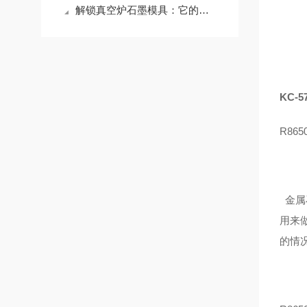
解锁真空炉石墨模具：它的应用版图，远超你想象
KC-
R86
金属
用来
的情况