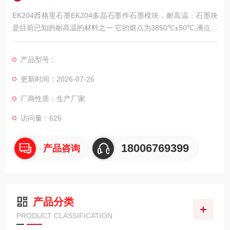
EK204西格里石墨EK204多晶石墨件石墨模块，耐高温：石墨块
是目前已知的耐高温的材料之一.它的熔点为3850℃±50℃,沸点达
4250℃.它在7000℃超高温电弧下10S,石墨的损失小,按重量计石
墨损失0.8%.由此可见,石墨的耐高温性能是很突出的。
产品型号：
更新时间：2026-07-26
厂商性质：生产厂家
访问量：626
18006769399
产品咨询
产品分类
PRODUCT CLASSIFICATION