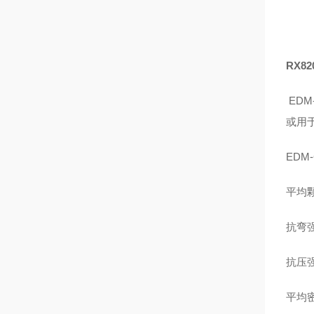
RX8
ED
或用
EDM
平均颗粒
抗弯强度
抗压强度
平均密度