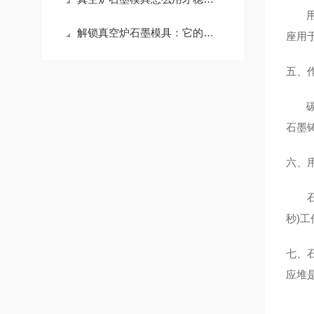
用于
解锁真空炉石墨模具：它的应用版图，远超你想象
座用
五、
碳和
石墨
六、
石墨
秒)
七、
应堆