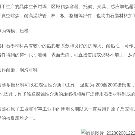
生产的晶体生长坩埚、区域精炼容器、托架、夹具、感应加热器等
于真空熔炼，耐高温炉管，棒，板，格栅等部件，也均由石墨材料加
作为铸模、压模
石墨材料具有较小的热膨胀系数和良好的抗淬火、耐热性，可作为
铸件得到的铸件尺寸准确，表面光滑，可直接使用或仅略不加工，从
用作耐磨、润滑材料
耐磨材料可以在腐蚀性介质中工作，温度为-200至2000摄氏度，
工作,因此，许多输送腐蚀性介质的压缩机和泵广泛使用石墨材料制成的
石墨在原子工业和军事工业中的使用长期以来一直被用作原子反应堆
是的核反应堆之一。