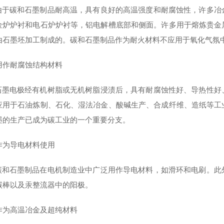
碳和石墨制品耐高温，具有良好的高温强度和耐腐蚀性，许多冶金
金炉炉衬和电石炉炉衬等，铝电解槽底部和侧面。许多用于熔炼贵金
由石墨坯加工制成的。碳和石墨制品作为耐火材料不应用于氧化气氛
用作耐腐蚀结构材料
电极经有机树脂或无机树脂浸渍后，具有耐腐蚀性好、导热性好、
应用于石油炼制、石化、湿法冶金、酸碱生产、合成纤维、造纸等工
墨的生产已成为碳工业的一个重要分支。
作为导电材料使用
石墨制品在电机制造业中广泛用作导电材料，如滑环和电刷。此外
碳棒以及汞整流器中的阳极。
作为高温冶金及超纯材料