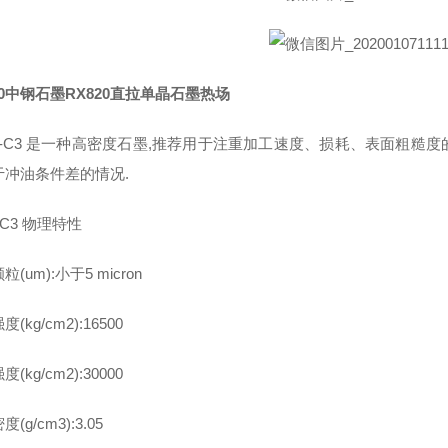
20中钢石墨RX820直拉单晶石墨热场
M-C3 是一种高密度石墨,推荐用于注重加工速度、损耗、表面粗糙
于冲油条件差的情况.
-C3 物理特性
(um):小于5 micron
(kg/cm2):16500
(kg/cm2):30000
(g/cm3):3.05