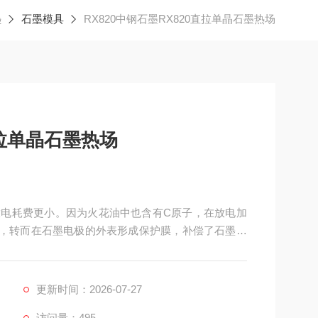
墨
石墨模具
RX820中钢石墨RX820直拉单晶石墨热场
直拉单晶石墨热场
场，放电耗费更小。因为火花油中也含有C原子，在放电加
，转而在石墨电极的外表形成保护膜，补偿了石墨电
更新时间：2026-07-27
访问量：495