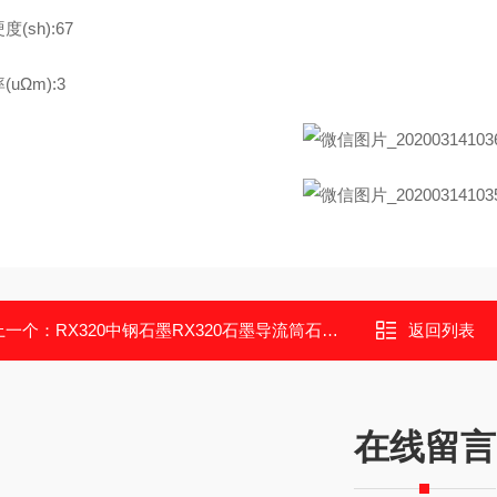
(sh):67
uΩm):3
上一个：
RX320中钢石墨RX320石墨导流筒石墨保温筒
返回列表
在线留言