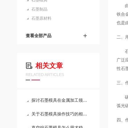
石墨模具
由于
石墨制品
铁合
石墨原材料
也是
查看全部产品
二、
石墨
广泛
相关文章
性石
RELATED ARTICLES
三、
碳和
探讨石墨模具在金属加工领域的应用
弧光
关于石墨模具操作技巧的相关介绍
四、
真空炉石墨模具怎么用才稳？这几点注意事项，越早知道越省心