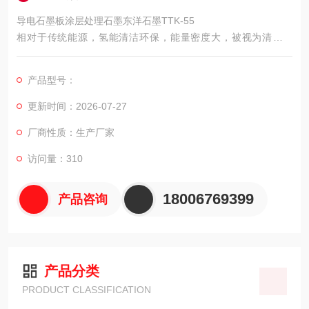
导电石墨板涂层处理石墨东洋石墨TTK-55
相对于传统能源，氢能清洁环保，能量密度大，被视为清洁能
源。作为氢能主要应用领域之一，氢燃料电池通过氢气在电堆内
进行氧化还原反应获取电力，用来驱动汽车。反应过程只生成
产品型号：
水，实现无排放。因此，氢燃料电池以其能量转化率高、低排
放、能量和功率密度高等优点被认为是适应未来能源和环境要求
更新时间：2026-07-27
的理想动力源之一。
厂商性质：生产厂家
访问量：310
18006769399
产品咨询
产品分类
PRODUCT CLASSIFICATION