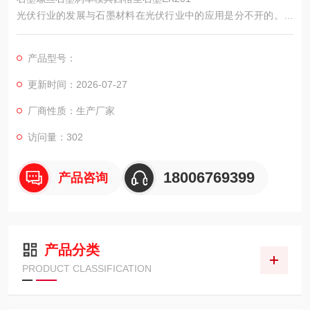
光伏行业的发展与石墨材料在光伏行业中的应用是分不开的。在
光伏行业中，直拉单晶炉的加热系统大量采用高纯石墨材料。进
入21世纪，光伏产业迅速的发展，太阳能电池用多晶硅锭材料在
产品型号：
产量与市场需求上都出现了突飞猛进的增长，这也给石墨制品在
光伏产业领域提供了一个发展前景广阔的新市场。
更新时间：2026-07-27
厂商性质：生产厂家
访问量：302
18006769399
产品咨询
产品分类
PRODUCT CLASSIFICATION