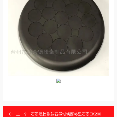
石墨螺栓带芯石墨坩埚西格里石墨EK200
上一个：