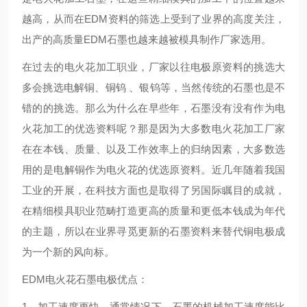
越高，从而在EDM资料的筛选上受到了业界的高度关注，
出产的高质量EDM石墨也越来越被模具制作厂家选用。
在过去的电火花加工职业，厂家以往电极原资料的挑选大
多会挑选电解铜、铜钨 、银钨等，当然传统的石墨也是不
错的的挑选。那么为什么在早些年，石墨没有没有作为电
火花加工的优选资料呢？那是因为大多数电火花加工厂家
在在本钱、质量、以及工作效率上的归纳因素，大多数选
用的是电解铜作为电火花的优选原资料。近几年随着我国
工业的开展，在科技方面也是取得了另国际瞩目的成就，
在精细模具职业范畴打造更高的质量和更低本钱成为年代
的主题，所以在业界寻觅更新的石墨资料来替代铜电极成
为一个新的风向标。
EDM电火花石墨电极优点：
1、加工速度更快。通常情况下，石墨的机械加工速度能比