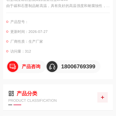
由于碳和石墨制品耐高温，具有良好的高温强度和耐腐蚀性，许
多冶金炉衬可以用碳块建造，如炉底、炼铁炉炉缸和炉腹、铁合
金炉炉衬和电石炉炉衬等，铝电解槽底部和侧面。许多用于熔炼
产品型号：
贵金属和稀有金属的坩埚，熔化石英玻璃和其他石墨坩埚，也是
由石墨坯加工制成的。碳和石墨制品作为耐火材料不应用于氧化
更新时间：2026-07-27
气氛中。因为碳或石墨在氧化气氛中的高温下迅速烧蚀。
厂商性质：生产厂家
访问量：312
18006769399
产品咨询
产品分类
PRODUCT CLASSIFICATION