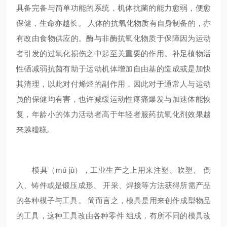
具备完备与简单功能的系统，机体抗菌的能力愈弱，便愈
保健，生命亦越长。 人体的抗氧化物质有自身制备的，亦
有改由食物供应的。酶与非酶抗氧化物质于保障因为运动
者引发的过氧化损伤之中起至关重要的作用。补足植物活
性硒减弱抗菌有助于运动机体增加自由基的造成或是加快
其清理，以此对付烯烃的副作用，因此对于通常人与运动
员的保健均有害，也许减缓运动性疼痛爆发与加速体能恢
复，年龄小的体力活动者高于年轻者服药抗氧化剂效果越
来越糟糕。
模具（mú jù），工业生产之上用来注塑、吹塑、 倒
入、铸件或是锻压成形、 开采、焊接等方法获得所需产品
的各种模子与工具。 简而言之，模具是用来创作成型物品
的工具，这种工具改由各种零件 组成，有所不同的模具改