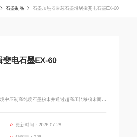
石墨制品
石墨加热器带芯石墨坩埚揖斐电石墨EX-60
电石墨EX-60
境中压制高纯度石墨粉末并通过超高压转移粉末而获
相等的，所以称为冷等静压。成形石墨在不同方向上
更新时间：2026-07-28
访问量：386