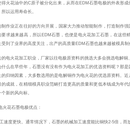
使得火花油中的C原子被分化出来，从而在EDM石墨电极的外表形
，所以运用寿命长。
的制作业正在往
好的
方向开展，国家大力推动智能制作，打造制作强
的要求越来越高，所以EDM石墨，也便是电火花加工石墨，在这些
上受到了业界的高度关注，出产的高质量EDM石墨也越来越被模具制
去的电火花加工职业，厂家以往电极原资料的挑选大多会挑选电解铜
为什么在早些年，石墨没有没有作为电火花加工的优选资料呢？那是
上的归纳因素，大多数选用的是电解铜作为电火花的优选原资料。近
目的成就，在精细模具职业范畴打造更高的质量和更低本钱成为年代
一个新的风向标。
M电火花石墨电极优点：
加工速度更快。通常情况下，石墨的机械加工速度能比铜快2-5倍，而放