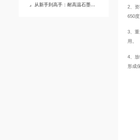
从新手到高手：耐高温石墨坩埚使用全攻略，让你的工作更出色！
2、
650
3、
用。
4、
形成