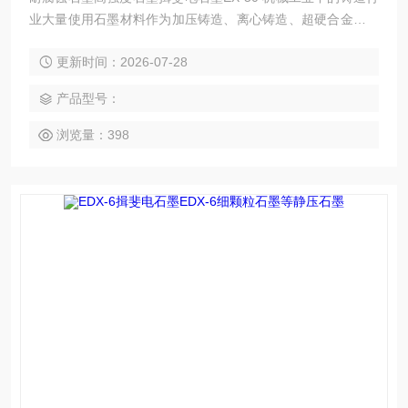
业大量使用石墨材料作为加压铸造、离心铸造、超硬合金的热
挤压等加工的模具，大到火车车轮，小到精密零件都可以使用
更新时间：2026-07-28
石墨模具。石墨模具可多次重复使用，脱模后的铸件具有较高
的光洁度，有的无需进一步加工即可使用。用作铸造模具的石
产品型号：
墨材料应该是质地致密、热膨胀系数较低、抗氧化性能较好的
石墨，用于铸 造尺寸较大的铸件的石墨可以用较粗的粒度组
浏览量：398
成，而用于铸造小