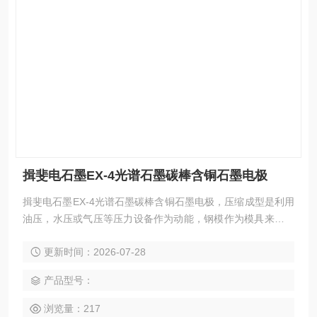
揖斐电石墨EX-4光谱石墨碳棒含铜石墨电极
揖斐电石墨EX-4光谱石墨碳棒含铜石墨电极，压缩成型是利用
油压，水压或气压等压力设备作为动能，钢模作为模具来成型
坩埚。与滚塑成型相比，具有工艺简单、生产周期短、成品率
更新时间：2026-07-28
高、效率高、劳动强度低、成型水分少、坩埚收缩率和孔隙率
低、产品质量和密度高等优点。
产品型号：
浏览量：217