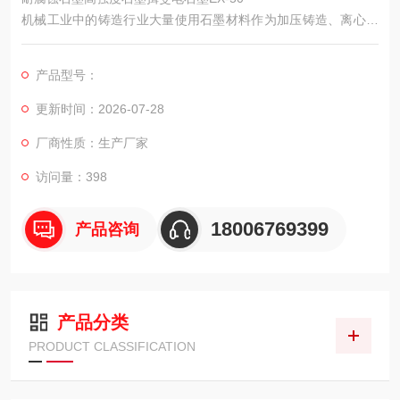
机械工业中的铸造行业大量使用石墨材料作为加压铸造、离心铸
造、超硬合金的热挤压等加工的模具，大到火车车轮，小到精密
零件都可以使用石墨模具。石墨模具可多次重复使用，脱模后的
产品型号：
铸件具有较高的光洁度，有的无需进一步加工即可使用。用作铸
造模具的石墨材料应该是质地致密、热膨胀系数较低、抗氧化性
更新时间：2026-07-28
能较好的石墨，用于铸 造尺寸较大的铸件的石墨可以用较粗的粒
厂商性质：生产厂家
度组成，而用于铸造小
访问量：398
18006769399
产品咨询
产品分类
PRODUCT CLASSIFICATION