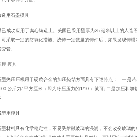
铸造用石墨模具
模已成功应用于离心铸造上。美国已采用壁厚为25 毫米以上的人造
，可采取一定的防氧化措施。浇铸一定数量的铸件后，如果发现铸模
格套管。
模 模具
石墨热压压模用于硬质合金的加压烧结方面具有下述特点： 一是若压制温
-100 公斤力/ 平方厘米（即为冷压压力的1/10 ）就可; 二是
体。
成型用模具
石墨材料具有化学稳定性，不易受熔融玻璃的浸润，不会改变玻璃的