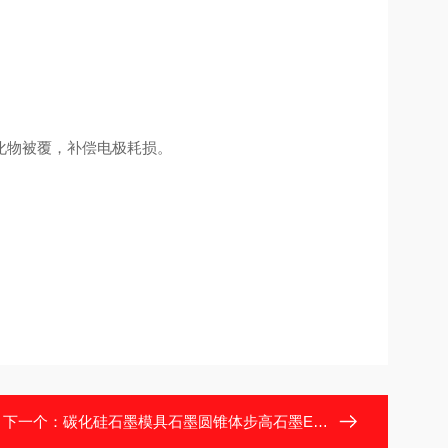
碳化物被覆，补偿电极耗损。
下一个：
碳化硅石墨模具石墨圆锥体步高石墨EDM-AF5