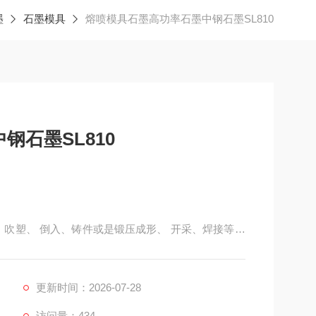
墨
石墨模具
熔喷模具石墨高功率石墨中钢石墨SL810
石墨SL810
、吹塑、 倒入、铸件或是锻压成形、 开采、焊接等方
之，模具是用来创作成型物品的工具，这种工具改由各
的零件组成。它重要透过所成形材料物理状态的改变用
号。
更新时间：2026-07-28
访问量：434