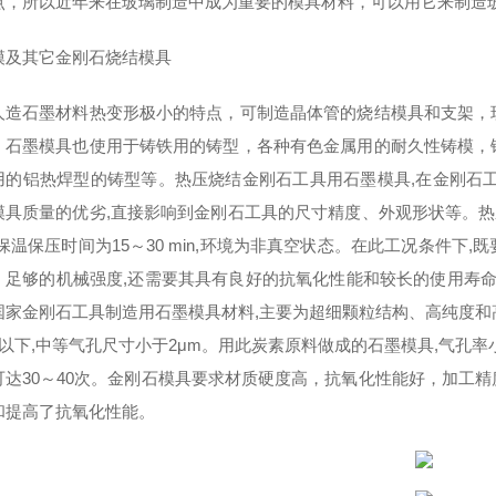
点，所以近年来在玻璃制造中成为重要的模具材料，可以用它来制造
模及其它金刚石烧结模具
人造石墨材料热变形极小的特点，可制造晶体管的烧结模具和支架，
，石墨模具也使用于铸铁用的铸型，各种有色金属用的耐久性铸模，
用的铝热焊型的铸型等。热压烧结金刚石工具用石墨模具,在金刚石
具质量的优劣,直接影响到金刚石工具的尺寸精度、外观形状等。热压烧结工
,保温保压时间为15～30 min,环境为非真空状态。在此工况条件
、足够的机械强度,还需要其具有良好的抗氧化性能和较长的使用寿命
国家金刚石工具制造用石墨模具材料,主要为超细颗粒结构、高纯度和高
μm以下,中等气孔尺寸小于2μm。用此炭素原料做成的石墨模具,气孔
可达30～40次。金刚石模具要求材质硬度高，抗氧化性能好，加工
和提高了抗氧化性能。