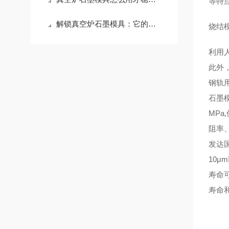
等特
解锁真空炉石墨模具：它的应用版图，远超你想象
烧结
利用
此外
钢轨
石墨模
MPa
阻率
发达
10
寿命
寿命