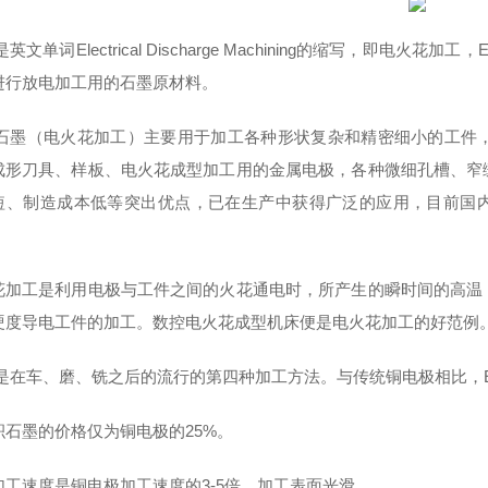
是英文单词Electrical Discharge Machining的缩写，
进行放电加工用的石墨原材料。
M石墨（电火花加工）主要用于加工各种形状复杂和精密细小的工件
成形刀具、样板、电火花成型加工用的金属电极，各种微细孔槽、窄
短、制造成本低等突出优点，已在生产中获得广泛的应用，目前国内
花加工是利用电极与工件之间的火花通电时，所产生的瞬时间的高温
硬度导电工件的加工。数控电火花成型机床便是电火花加工的好范例
M是在车、磨、铣之后的流行的第四种加工方法。与传统铜电极相比，
积石墨的价格仅为铜电极的25%。
加工速度是铜电极加工速度的3-5倍，加工表面光滑。