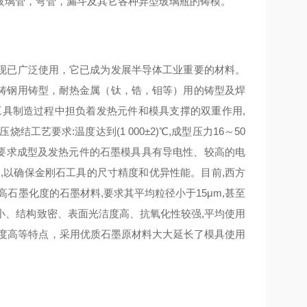
玻璃管，弯管，漏斗及其它各种异型玻璃瓶的铸模。
现已广泛使用，它已成为发展半导体工业重要的材料。
铸钢用铸型，耐热金属（钛，锆，钼等）用的铸型及焊
工具制造过程中担负着发热元件和模具支撑的双重作用,
艺要求:温度达到(1 000±2)℃,成型压力16～50
下,既要求成型及发热元件的石墨模具具有导电性、较高的电
,以确保金刚石工具的尺寸精度和优异性能。目前,西方
石墨化度的石墨材料,要求其平均粒径小于15μm,甚至
率小、结构致密、表面光洁度高、抗氧化性较强,平均使用
精度高等特点，采用优质石墨原材料大大延长了模具使用