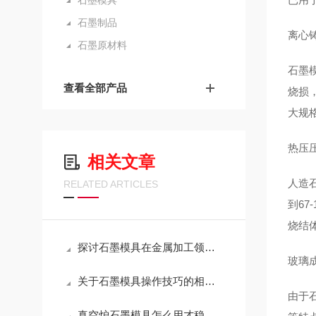
石墨模具
石墨制品
离心
石墨原材料
石墨
查看全部产品
烧损
大规
热压压
相关文章
人造
RELATED ARTICLES
到67
烧结
探讨石墨模具在金属加工领域的应用
玻璃
关于石墨模具操作技巧的相关介绍
由于
真空炉石墨模具怎么用才稳？这几点注意事项，越早知道越省心