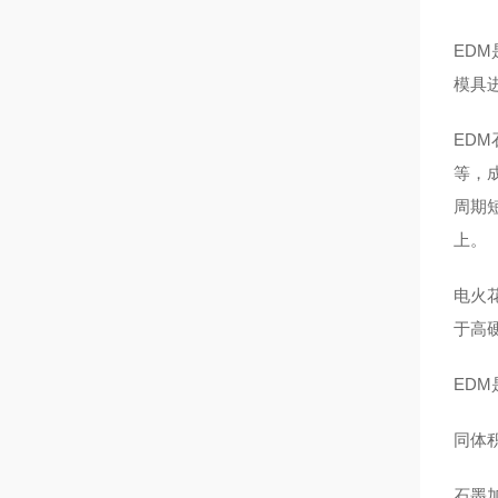
EDM
模具
ED
等，
周期
上。
电火
于高
ED
同体
石墨