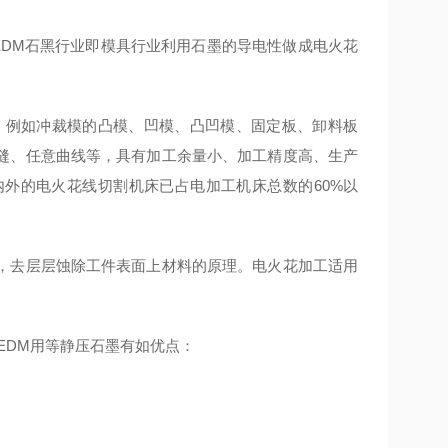
即电火花加工，EDM石黑行业即模具行业利用石墨的导电性做成电火花
，例如冲裁模的凸模、凹模、凸凹模、固定板、卸料板
缝、任意曲线等，具有加工余量小、加工精度高、生产
外的电火花线切割机床已占电加工机床总数的60%以
，去层层蚀除工件表面上材料的原理。电火花加工适用
。
EDM用等静压石墨有如优点：