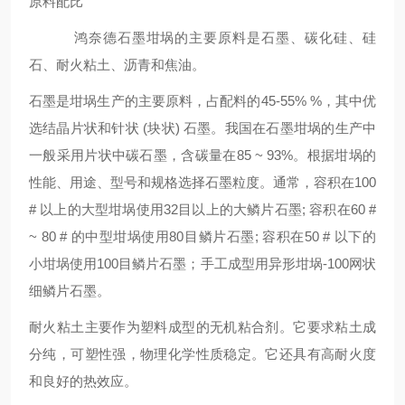
原料配比
鸿奈德石墨坩埚的主要原料是石墨、碳化硅、硅
石、耐火粘土、沥青和焦油。
石墨是坩埚生产的主要原料，占配料的45-55% %，其中优
选结晶片状和针状 (块状) 石墨。我国在石墨坩埚的生产中
一般采用片状中碳石墨，含碳量在85 ~ 93%。根据坩埚的
性能、用途、型号和规格选择石墨粒度。通常，容积在100
# 以上的大型坩埚使用32目以上的大鳞片石墨; 容积在60 #
~ 80 # 的中型坩埚使用80目鳞片石墨; 容积在50 # 以下的
小坩埚使用100目鳞片石墨；手工成型用异形坩埚-100网状
细鳞片石墨。
耐火粘土主要作为塑料成型的无机粘合剂。它要求粘土成
分纯，可塑性强，物理化学性质稳定。它还具有高耐火度
和良好的热效应。