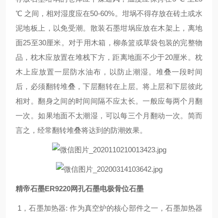
℃ 之间，相对湿度应在50-60%。坩埚不得存放在砖土或水
泥地板上，以免受潮。散装石墨坩埚应放在木架上，离地
面25至30厘米。对于用木箱，柳条篮或草袋包装的完整物
品，枕木应放置在堆栈下方，距离地面不少于20厘米。枕
木上应放置一层防水油布，以防止潮湿。堆叠一段时间
后，必须翻转堆叠，下层翻转在上层。将上层和下层彼此
相对。翻身之间的时间间隔不应太长。一般应每两个月翻
一次。如果地面不太潮湿，可以每三个月翻动一次。简而
言之，经常翻转堆叠将达到的防潮效果。
精帝石墨ER9220网孔石墨电极骨位石墨
1，石墨加热器: 作为真空炉的核心部件之一，石墨加热器