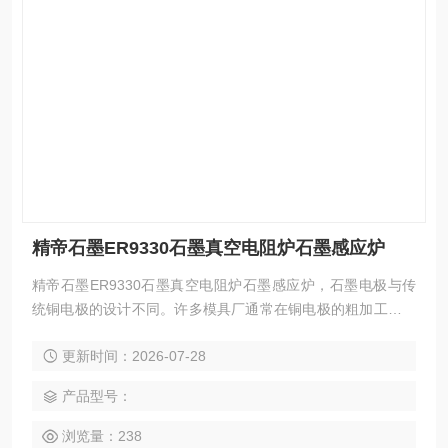
精帝石墨ER9330石墨真空电阻炉石墨感应炉
精帝石墨ER9330石墨真空电阻炉石墨感应炉，石墨电极与传
统铜电极的设计不同。许多模具厂通常在铜电极的粗加工和精
加工有不同的预留量，而石墨电极则使用几乎相同的预留量，
更新时间：2026-07-28
这减少了CAD/CAM和机器加工的次数，单是这个原因，就足
以在很大程度上提高模具型腔的精度。
产品型号：
浏览量：238