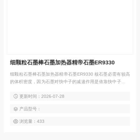
细颗粒石墨棒石墨加热器精帝石墨ER9330
细颗粒石墨棒石墨加热器精帝石墨ER9330 核石墨必需有较高
的体积密度，因为石墨对快中子的减速作用是依靠快中子对碳
原子的碰撞作用而实现的，单位体积内碳原子越多，减速效果
更新时间：2026-07-28
越好，所以体积密度是核石墨的主要指标之一，体积密度也与
石墨的气孔率和渗透率直接有关，为了避免核燃料及载热体的
产品型号：
损失，要将气孔率及渗透率降低到 一定水平。
浏览量：433