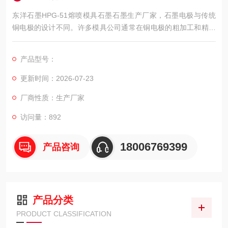
东洋石墨HPG-51熔喷模具石墨石墨生产厂家，石墨电极与传统
铜电极的设计不同。许多模具公司通常在铜电极的粗加工和精加
工有不同的预留量，而石墨电极则使用几乎相同的预留量，这减
少了CAD/CAM和机器加工的次数，单是这个原因，就足以在很大
产品型号：
程度上提高模具型腔的精度。
更新时间：2026-07-23
厂商性质：生产厂家
访问量：892
18006769399
产品咨询
产品分类
PRODUCT CLASSIFICATION