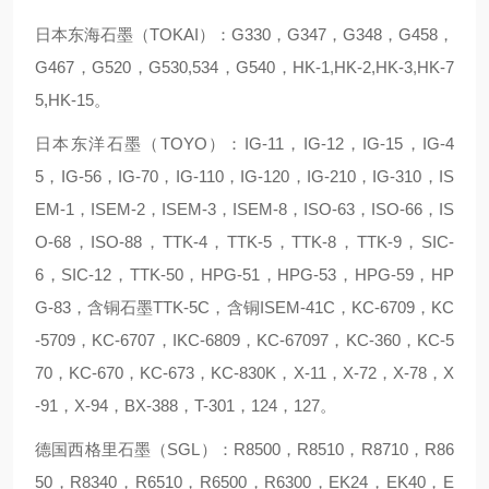
日本东海石墨（TOKAI）：G330，G347，G348，G458，
G467，G520，G530,534，G540，HK-1,HK-2,HK-3,HK-7
5,HK-15。
日本东洋石墨（TOYO）：IG-11，IG-12，IG-15，IG-4
5，IG-56，IG-70，IG-110，IG-120，IG-210，IG-310，IS
EM-1，ISEM-2，ISEM-3，ISEM-8，ISO-63，ISO-66，IS
O-68，ISO-88，TTK-4，TTK-5，TTK-8，TTK-9，SIC-
6，SIC-12，TTK-50，HPG-51，HPG-53，HPG-59，HP
G-83，含铜石墨TTK-5C，含铜ISEM-41C，KC-6709，KC
-5709，KC-6707，IKC-6809，KC-67097，KC-360，KC-5
70，KC-670，KC-673，KC-830K，X-11，X-72，X-78，X
-91，X-94，BX-388，T-301，124，127。
德国西格里石墨（SGL）：R8500，R8510，R8710，R86
50，R8340，R6510，R6500，R6300，EK24，EK40，E