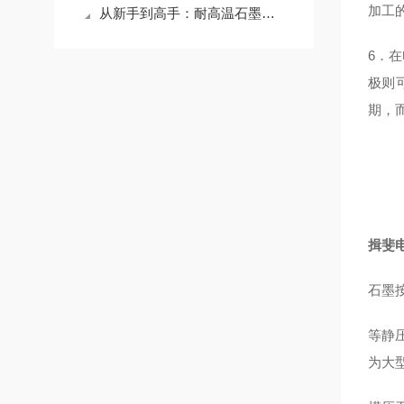
加工
从新手到高手：耐高温石墨坩埚使用全攻略，让你的工作更出色！
6．
极则
期，
揖斐电
石墨
等静
为大