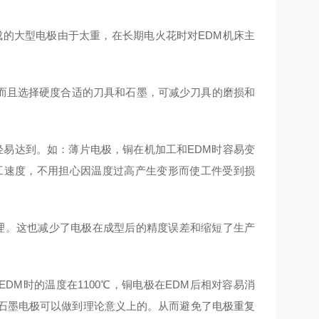
成的大型电极由于太重，在长期电火花时对EDM机床主
。而且选择硬度合适的刀具和石墨，可减少刀具的磨损和
轻易达到。如：薄片电极，铜在机加工和EDM时容易变
工速度，不用担心因温度过高产生变形而使工件受到损
理。这也减少了电极在成型后的精度误差和缩短了生产
EDM时的温度在1100℃，铜电极在EDM后相对容易消
，石墨电极可以做到理论意义上的。从而避免了电极重复