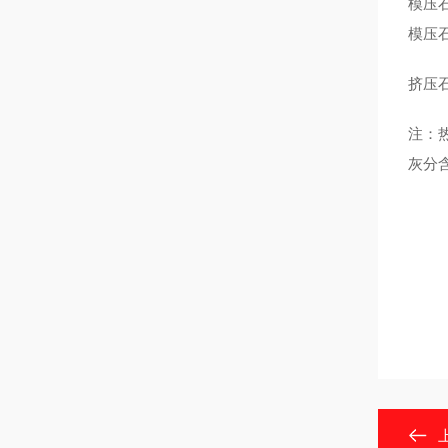
模压
模压
挤压
注：
灰分含