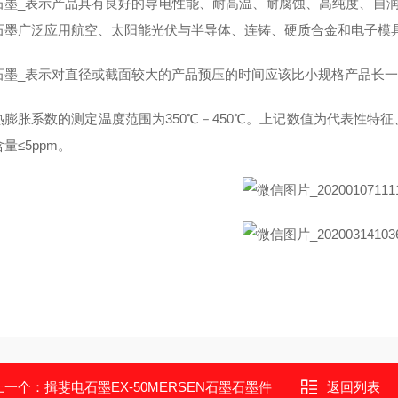
石墨_表示产品具有良好的导电性能、耐高温、耐腐蚀、高纯度、自
石墨广泛应用航空、太阳能光伏与半导体、连铸、硬质合金和电子模
石墨_表示对直径或截面较大的产品预压的时间应该比小规格产品长
热膨胀系数的测定温度范围为350℃－450℃。上记数值为代表性特征
量≤5ppm。
上一个：
揖斐电石墨EX-50MERSEN石墨石墨件
返回列表