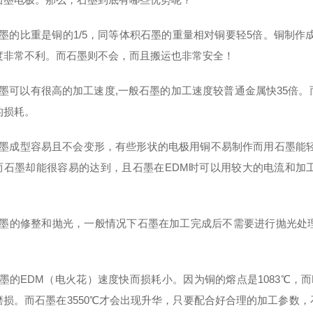
石墨的比重是铜的1/5，同等体积石墨的重量相对铜要轻5倍。铜制作
度非常不利。而石墨则不会，而且搬运也非常安全！
石墨可以有很高的加工速度,一般石墨的加工速度较普通金属快35倍
的损耗。
石墨成型容易且不会变形，有些形状的电极用铜不易制作而用石墨能
而石墨却能很容易的达到，且石墨在EDM时可以用较大的电流和加
石墨的修整和抛光，一般情况下石墨在加工完成后不需要进行抛光处
。
石墨的EDM（电火花）速度快而损耗小。因为铜的熔点是1083℃，而
磨损。而石墨在3550℃才会出现升华，只要配合好合理的加工参数