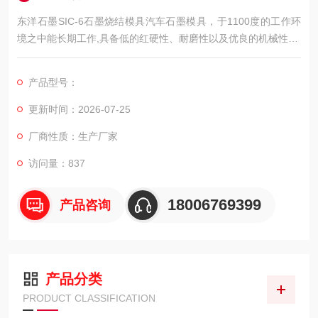
东洋石墨SIC-6石墨烧结模具汽车石墨模具，于1100度的工作环
境之中能长期工作,具备低的红硬性、耐磨性以及优良的机械性能.
具备高温抗菌能力.于高温状态之下,抗菌绝不起皮.且研磨后有不
错的表面光亮度.是玻璃热弯模具的理想材料.
产品型号：
更新时间：2026-07-25
厂商性质：生产厂家
访问量：837
18006769399
产品咨询
产品分类
PRODUCT CLASSIFICATION