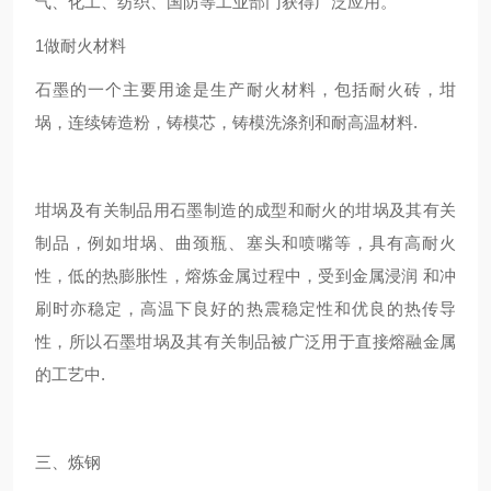
气、化工、纺织、国防等工业部门获得广泛应用。
1做耐火材料
石墨的一个主要用途是生产耐火材料，包括耐火砖，坩
埚，连续铸造粉，铸模芯，铸模洗涤剂和耐高温材料.
坩埚及有关制品用石墨制造的成型和耐火的坩埚及其有关
制品，例如坩埚、曲颈瓶、塞头和喷嘴等，具有高耐火
性，低的热膨胀性，熔炼金属过程中，受到金属浸润 和冲
刷时亦稳定，高温下良好的热震稳定性和优良的热传导
性，所以石墨坩埚及其有关制品被广泛用于直接熔融金属
的工艺中.
三、炼钢