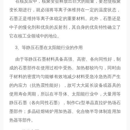
在核反应中，核聚变会释放出巨大的能量，要想使核聚
变长期进行，就必须将等离子体维持在一定的温度状态，
石墨正是维持等离子体稳定的重要材料。此外，石墨还是
中子的慢化剂和优良的反射剂，其自身的优良特性确立了
它在核工业领域中的地位。
3、等静压石墨在太阳能行业的作用
由于等静压石墨材料具备高强、高密、各向同性好，制
成的石墨部件在使用过程中受热、加热都较均匀，同时由
于材料的密度均匀能够有效地减少材料受急冷急热而产生
的内应力（抗热震性能好），故可大大延长设备或器具的
使用寿命周期，所以在半导体、太阳能行业中，大量用等
静压石墨（各向同性石墨），制作Cz型单晶直拉炉热场石
墨部件；多晶硅熔铸炉用加热器、化合物半导体制造用加
热器等部件。