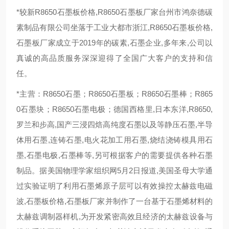
*较新R8650石墨板价格,R8650石墨板厂家台州市鸿奈德碳
素制品有限公司坐落于工业大都市浙江,R8650石墨板价格,
石墨板厂家成立于2019年的碳素,石墨企业,多年来,公司以
真诚的高品质服务深深迎得了全国广大客户的支持和信
任。
*主营：R8650石墨；R8650石墨板；R8650石墨棒；R865
0石墨块；R8650石墨电极；德国西格里,日本东洋,R8650,
罗兰和步高,国产三浸四焙高纯度石墨以及等静压石墨,半导
体用石墨,连铸石墨,电火花加工用石墨,烧结浇铸模具用石
墨,石墨电极,石墨棒等,另可根据客户的需要提供各种石墨
制品。据美国物理学家组织网5月2日报道,美国圣母大学通
过实验证明了利用石墨烯原子层可以有效操控太赫兹电磁
波,石墨板价格,石墨板厂家并制作了一台基于石墨烯材料的
太赫兹调制器样机,为开发紧密高效且经济的太赫兹设备与