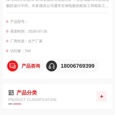
极的设计不同。许多模具公司通常在铜电极的粗加工和精加工有
不同的预留量，而石墨电极则使用几乎相同的预留量，这减少了
CAD/CAM和机器加工的次数，单是这个原因，就足以在很大程度
产品型号：
上提高模具型腔的精度。
更新时间：2026-07-26
厂商性质：生产厂家
访问量：744
18006769399
产品咨询
产品分类
PRODUCT CLASSIFICATION