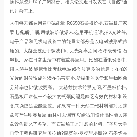
操作系统开辟了广阔舞台。相关论文近日发表在《自然?通
讯》杂志上。
人们每天都在用着电磁能量,R8650石墨板价格,石墨板厂家
看电视,听广播,用微波炉做爆米花,用手机通话,拍X光片等,
电子产品和无线电设备中的能量大部分是以电磁波形式传
输的。太赫兹波处于微波和可见光频率之间,石墨板价格,石
墨板厂家在日常生活中有着重要应用。比如在通讯设备中,
用太赫兹波能携带比无线电波或微波更多的信息；在拍X
光片的时候造成的潜在伤害更小,所提供的医学和生物图像
分辨率也比微波更高。“太赫兹技术前景光明,石墨板价格,
石墨板厂家但一个较大的瓶颈问题是缺乏有效的材料和设
备来操控这些能量波。如果有一种天然二维材料能对太赫
兹波产生明显反应,而且可以调节,就给我们设计高性能太赫
兹设备带来了希望。而石墨烯正是理想的材料。"圣母大学
电学工程系研究生贝拉迪?森赛尔-罗德里格斯说,石墨烯是