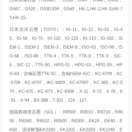
G467，G520，G530,534，G540，HK-1,HK-2,HK-3,HK-7
5,HK-15。
日本东洋石墨（TOYO）：IG-11，IG-12，IG-15，IG-4
5，IG-56，IG-70，IG-110，IG-120，IG-210，IG-310，IS
EM-1，ISEM-2，ISEM-3，ISEM-8，ISO-63，ISO-66，IS
O-68，ISO-88，TTK-4，TTK-5，TTK-8，TTK-9，SIC-
6，SIC-12，TTK-50，HPG-51，HPG-53，HPG-59，HP
G-83，含铜石墨TTK-5C，含铜ISEM-41C，KC-6709，KC
-5709，KC-6707，IKC-6809，KC-67097，KC-360，KC-5
70，KC-670，KC-673，KC-830K，X-11，X-72，X-78，X
-91，X-94，BX-388，T-301，124，127。
德国西格里石墨（SGL）：R8500，R8510，R8710，R86
50，R8340，R6510，R6500，R6300，EK24，EK40，E
K60，浸渍树脂EK2200，EK2201，EK2203，EK2240，E