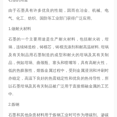
由于石墨具有许多优良的性能，因而在冶金、机械、电
气、化工、纺织、国防等工业部门获得广泛应用。
1.做耐火材料
石墨的一个主要用途是生产耐火材料，包括耐火砖，坩
埚，连续铸造粉，铸模芯，铸模洗涤剂和耐高温材料. 坩埚
及有关制品用石墨制造的成型和耐火的坩埚及其有关制
品，例如坩埚、曲颈瓶、塞头和喷嘴等，具有高耐火性，
低的热膨胀性，熔炼金属过程中，受到金属浸润和冲刷时
亦稳定，高温下良好的热震稳定性和优良的热传导性，所
以石墨坩埚及其有关制品被广泛用于直接熔融金属的工艺
中.
2.炼钢
石墨和其他杂质材料用于炼钢工业时可作为增碳剂。渗碳