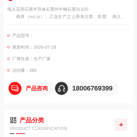
电火花用石墨半导体石墨件中钢石墨SL620
模具（mú jù），工业生产之上用来注塑、吹塑、 倒入、铸
件或是锻压成形、 开采、焊接等方法获得所需产品的各种模子与
工具。 简而言之，模具是用来创作成型物品的工具，这种工具改
产品型号：
由各种零件 组成，有所不同的模具改由有所不同的零件组成。它
重要透过所成形材料物理状态的改变用以构建物品外形的加工。
更新时间：2026-07-28
誉为“工业之母"的称号。
厂商性质：生产厂家
访问量：385
18006769399
产品咨询
产品分类
PRODUCT CLASSIFICATION